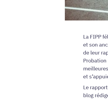
La FIPP
fé
et son anc
de leur ra
Probation
meilleure
et s’appui
Le rapport
blog rédig