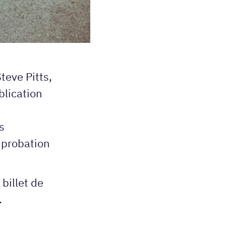
teve Pitts,
blication
s
 probation
 billet de
.