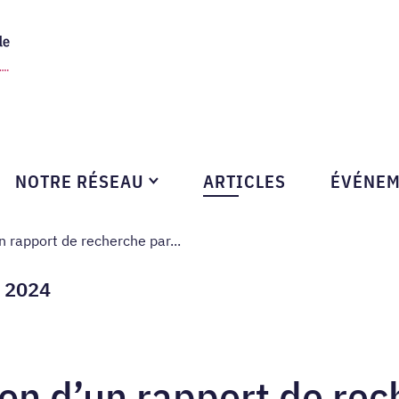
Skip to content
NOTRE RÉSEAU
ARTICLES
ÉVÉNEM
mbs
n rapport de recherche par...
r 2024
ion d’un rapport de re