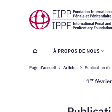
Home page
À PROPOS DE NOUS
HOME
Navigation breadcru
Page d’accueil
Articles
Publication d’u
er
1
févrie
Publicat