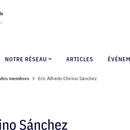
Skip to content
NOTRE RÉSEAU
ARTICLES
ÉVÉNEM
mbs
 des membres
Eric Alfredo Chirino Sánchez
rino Sánchez